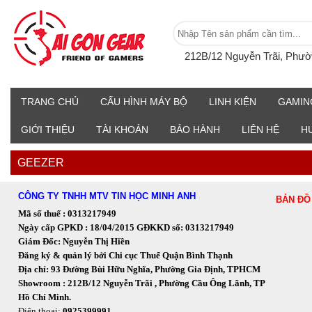
212B/12 Nguyễn Trãi, Phư
TRANG CHỦ
CẤU HÌNH MÁY BỘ
LINH KIỆN
GAMIN
GIỚI THIỆU
TÀI KHOẢN
BẢO HÀNH
LIÊN HỆ
H
GEEZER
CÔNG TY TNHH MTV TIN HỌC MINH ANH
BẢN ĐỒ
Mã số thuế : 0313217949
Ngày cấp GPKD : 18/04/2015 GĐKKD số: 0313217949
Giám Đốc: Nguyễn Thị Hiền
Đăng ký & quản lý bởi Chi cục Thuế Quận Bình Thạnh
Địa chỉ: 93 Đường Bùi Hữu Nghĩa, Phường Gia Định, TPHCM
Showroom : 212B/12 Nguyễn Trãi , Phường Cầu Ông Lãnh, TP
Hồ Chí Minh.
Điện thoại:
0925399991