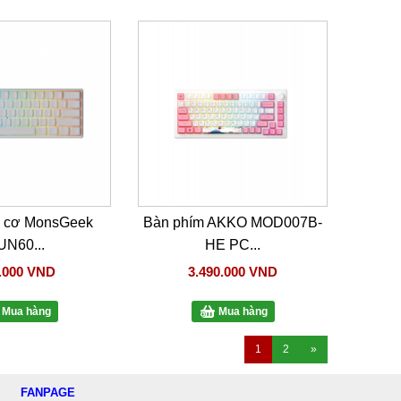
m cơ MonsGeek
Bàn phím AKKO MOD007B-
UN60...
HE PC...
.000 VND
3.490.000 VND
Mua hàng
Mua hàng
1
2
»
FANPAGE