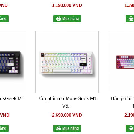
 VND
1.190.000 VND
1.39
àng
Mua hàng
onsGeek M1
Bàn phím cơ MonsGeek M1
Bàn phím
V5...
0 VND
2.690.000 VND
2.19
àng
Mua hàng