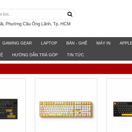
rãi, Phường Cầu Ông Lãnh, Tp. HCM
GAMING GEAR
LAPTOP
BÀN - GHẾ
MÁY IN
APPL
HỆ
HƯỚNG DẪN TRẢ GÓP
TIN TỨC