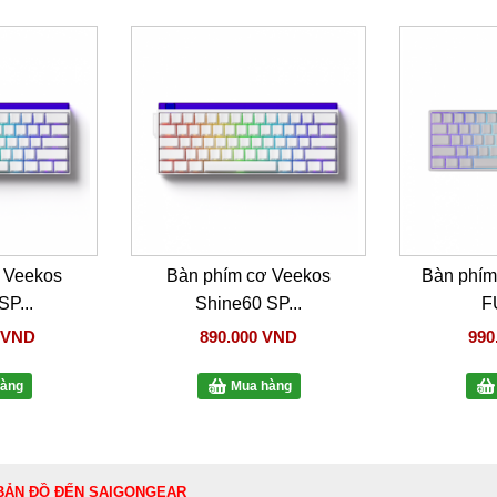
 Veekos
Bàn phím cơ Veekos
Bàn phí
SP...
Shine60 SP...
F
0 VND
890.000 VND
990
àng
Mua hàng
BẢN ĐỒ ĐẾN SAIGONGEAR