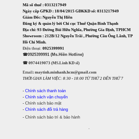
Mã số thuế : 0313217949
Ngày cấp GPKD : 18/04/2015 GĐKKD số: 0313217949
Giám Đốc: Nguyễn Thị Hiền
Đăng ký & quản lý bởi Chi cục Thuế Quận Bình Thạnh
Địa chỉ: 93 Đường Bùi Hữu Nghĩa, Phường Gia Định, TPHCM
Showroom : 212B/12 Nguyễn Trãi , Phường Cầu Ông Lãnh, TP
Hồ Chí Minh.
Điện thoại:
0925399991
☎0925399991 (Ms.Hiền Hotline)
☎ 0974419073 (MS.Linh KD sĩ)
Email
:
maytinh.minhanh.hcm@gmail.com
THỜI GIAN LÀM VIỆC: 8:30 - 18:00 TỪ THỨ 2 ĐẾN THỨ 7
-
Chính sách thanh toán
-
Chính sách vận chuyển
-
Chính sách bảo mật
-
Chính sách đổi trả hàng
-
Chính sách bảo trì & bảo hành