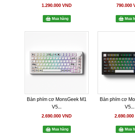
1.290.000 VND
790.000
Mua hàng
Mua h
Bàn phím cơ MonsGeek M1
Bàn phím cơ M
V5...
V5...
2.690.000 VND
2.690.00
Mua hàng
Mua h