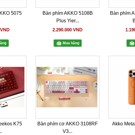
AKKO 5075
Bàn phím AKKO 5108B
Bàn phím 
Plus Yier...
B
0 VND
2.290.000 VND
1.19
àng
Mua hàng
eekos K75
Bàn phím cơ AKKO 3108RF
Akko Meta
.
V3...