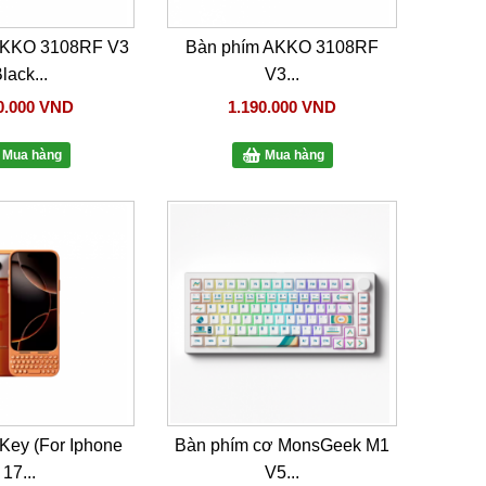
AKKO 3108RF V3
Bàn phím AKKO 3108RF
lack...
V3...
0.000 VND
1.190.000 VND
Mua hàng
Mua hàng
Key (For Iphone
Bàn phím cơ MonsGeek M1
17...
V5...