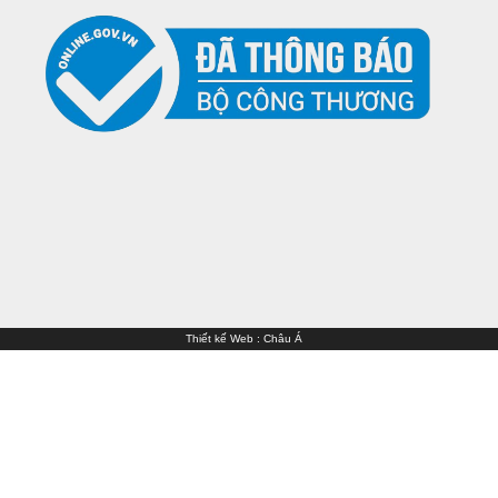
Thiết kế Web
:
Châu Á