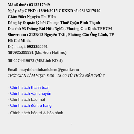
Mã số thuế : 0313217949
Ngày cấp GPKD : 18/04/2015 GĐKKD số: 0313217949
Giám Đốc: Nguyễn Thị Hiền
Đăng ký & quản lý bởi Chi cục Thuế Quận Bình Thạnh
Địa chỉ: 93 Đường Bùi Hữu Nghĩa, Phường Gia Định, TPHCM
Showroom : 212B/12 Nguyễn Trãi , Phường Cầu Ông Lãnh, TP
Hồ Chí Minh.
Điện thoại:
0925399991
☎0925399991 (Ms.Hiền Hotline)
☎ 0974419073 (MS.Linh KD sĩ)
Email
:
maytinh.minhanh.hcm@gmail.com
THỜI GIAN LÀM VIỆC: 8:30 - 18:00 TỪ THỨ 2 ĐẾN THỨ 7
-
Chính sách thanh toán
-
Chính sách vận chuyển
-
Chính sách bảo mật
-
Chính sách đổi trả hàng
-
Chính sách bảo trì & bảo hành