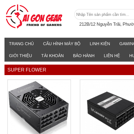
212B/12 Nguyễn Trãi, Phư
TRANG CHỦ
CẤU HÌNH MÁY BỘ
LINH KIỆN
GAMIN
GIỚI THIỆU
TÀI KHOẢN
BẢO HÀNH
LIÊN HỆ
H
SUPER FLOWER