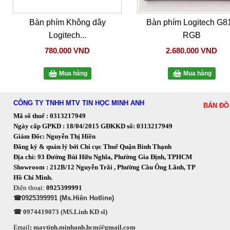
Bàn phím Không dây
Bàn phím Logitech G8
Logitech...
RGB
780.000 VND
2.680.000 VND
Mua hàng
Mua hàng
CÔNG TY TNHH MTV TIN HỌC MINH ANH
BẢN ĐỒ
Mã số thuế : 0313217949
Ngày cấp GPKD : 18/04/2015 GĐKKD số: 0313217949
Giám Đốc: Nguyễn Thị Hiền
Đăng ký & quản lý bởi Chi cục Thuế Quận Bình Thạnh
Địa chỉ: 93 Đường Bùi Hữu Nghĩa, Phường Gia Định, TPHCM
Showroom : 212B/12 Nguyễn Trãi , Phường Cầu Ông Lãnh, TP
Hồ Chí Minh.
Điện thoại:
0925399991
☎0925399991 (Ms.Hiền Hotline)
☎ 0974419073 (MS.Linh KD sĩ)
Email
:
maytinh.minhanh.hcm@gmail.com