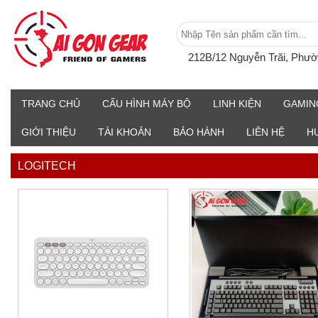
212B/12 Nguyễn Trãi, Phư
TRANG CHỦ
CẤU HÌNH MÁY BỘ
LINH KIỆN
GAMIN
GIỚI THIỆU
TÀI KHOẢN
BẢO HÀNH
LIÊN HỆ
H
LOGITECH