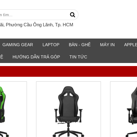
rãi, Phường Cầu Ông Lãnh, Tp. HCM
GAMING GEAR
LAPTOP
BÀN - GHẾ
MÁY IN
APPL
HỆ
HƯỚNG DẪN TRẢ GÓP
TIN TỨC