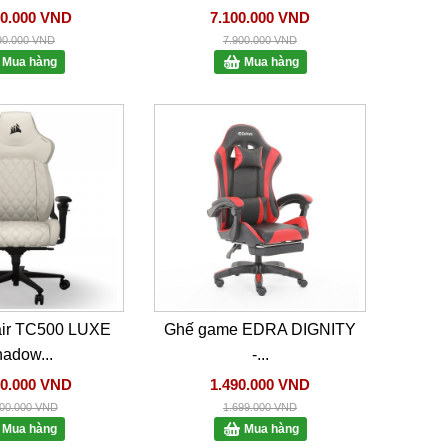
00.000 VND
7.100.000 VND
90.000 VND
7.900.000 VND
Mua hàng
Mua hàng
air TC500 LUXE
Ghế game EDRA DIGNITY
adow...
-...
00.000 VND
1.490.000 VND
900.000 VND
1.699.000 VND
Mua hàng
Mua hàng