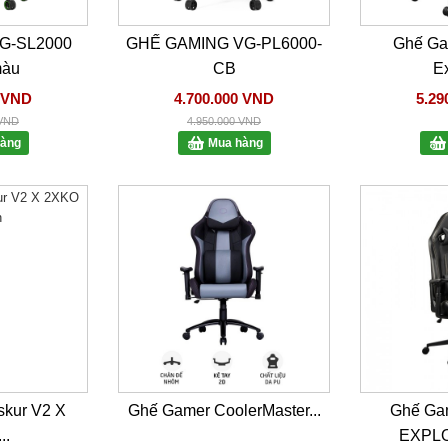
G-SL2000
GHẾ GAMING VG-PL6000-
Ghế Ga
màu
CB
Ex
0 VND
4.700.000 VND
5.29
 VND
4.950.000 VND
àng
Mua hàng
skur V2 X
Ghế Gamer CoolerMaster...
Ghế G
..
EXPL