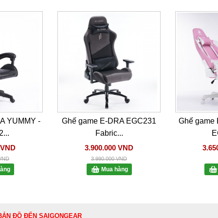
RA YUMMY -
Ghế game E-DRA EGC231
Ghế game 
...
Fabric...
E
0 VND
3.900.000 VND
3.65
 VND
3.990.000 VND
àng
Mua hàng
BẢN ĐỒ ĐẾN SAIGONGEAR