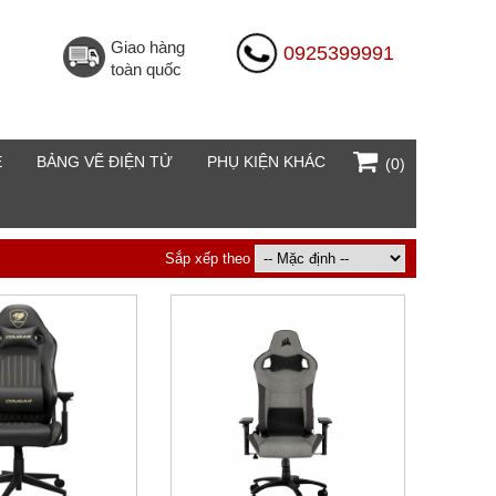
Giao hàng
0925399991
toàn quốc
E
BẢNG VẼ ĐIỆN TỬ
PHỤ KIỆN KHÁC
(0)
Sắp xếp theo