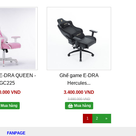
E-DRA QUEEN -
Ghế game E-DRA
GC225
Hercules...
0.000 VND
3.400.000 VND
3.690.000 VND
Mua hàng
Mua hàng
1
2
»
FANPAGE