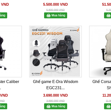
0 VND
5.500.000 VND
51.5
5.800.000 VND
5.2
àng
Mua hàng
ter Caliber
Ghế game E-Dra Wisdom
Ghế Cors
.
EGC231...
Sh
0 VND
3.690.000 VND
11.2
 VND
3.890.000 VND
11.
àng
Mua hàng