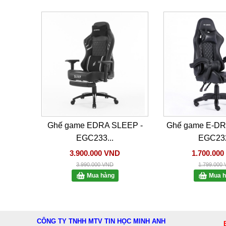
Ghế game EDRA SLEEP -
Ghế game E-D
EGC233...
EGC232
3.900.000 VND
1.700.00
3.990.000 VND
1.799.000
Mua hàng
Mua h
CÔNG TY TNHH MTV TIN HỌC MINH ANH