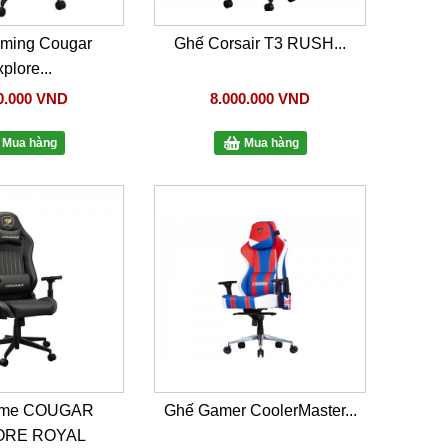
ming Cougar
Ghế Corsair T3 RUSH...
plore...
0.000 VND
8.000.000 VND
Mua hàng
Mua hàng
ame COUGAR
Ghế Gamer CoolerMaster...
ORE ROYAL