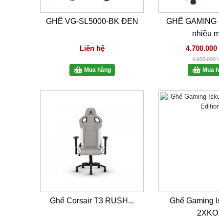
GHẾ VG-SL5000-BK ĐEN
GHẾ GAMING 
nhiều 
Liên hệ
4.700.00
4.950.000
Mua hàng
Mua h
Ghế Corsair T3 RUSH...
Ghế Gaming I
2XKO.