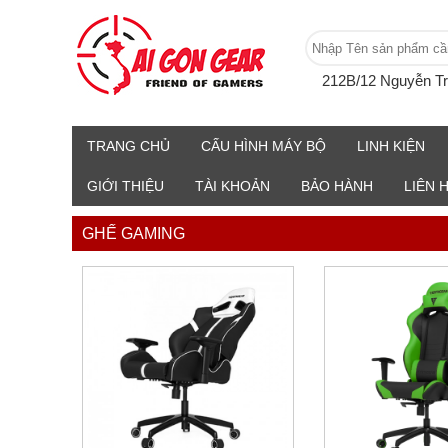
212B/12 Nguyễn T
TRANG CHỦ
CẤU HÌNH MÁY BỘ
LINH KIỆN
GIỚI THIỆU
TÀI KHOẢN
BẢO HÀNH
LIÊN 
GHẾ GAMING