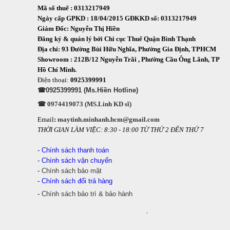
Mã số thuế : 0313217949
Ngày cấp GPKD : 18/04/2015 GĐKKD số: 0313217949
Giám Đốc: Nguyễn Thị Hiền
Đăng ký & quản lý bởi Chi cục Thuế Quận Bình Thạnh
Địa chỉ: 93 Đường Bùi Hữu Nghĩa, Phường Gia Định, TPHCM
Showroom : 212B/12 Nguyễn Trãi , Phường Cầu Ông Lãnh, TP
Hồ Chí Minh.
Điện thoại:
0925399991
☎0925399991 (Ms.Hiền Hotline)
☎ 0974419073 (MS.Linh KD sĩ)
Email
:
maytinh.minhanh.hcm@gmail.com
THỜI GIAN LÀM VIỆC: 8:30 - 18:00 TỪ THỨ 2 ĐẾN THỨ 7
-
Chính sách thanh toán
-
Chính sách vận chuyển
-
Chính sách bảo mật
-
Chính sách đổi trả hàng
-
Chính sách bảo trì & bảo hành