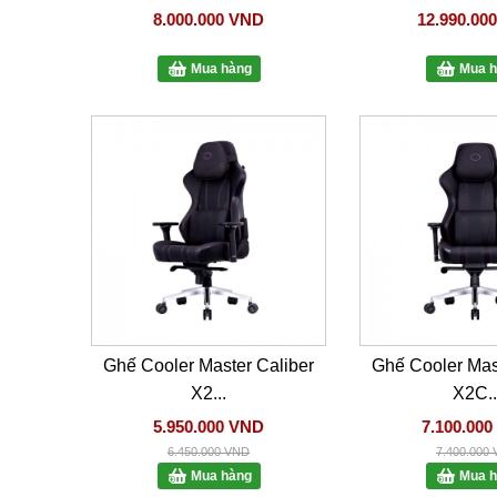
8.000.000 VND
12.990.00
Mua hàng
Mua h
Ghế Cooler Master Caliber
Ghế Cooler Mas
X2...
X2C..
5.950.000 VND
7.100.00
6.450.000 VND
7.400.000
Mua hàng
Mua h