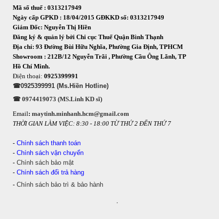
Mã số thuế : 0313217949
Ngày cấp GPKD : 18/04/2015 GĐKKD số: 0313217949
Giám Đốc: Nguyễn Thị Hiền
Đăng ký & quản lý bởi Chi cục Thuế Quận Bình Thạnh
Địa chỉ: 93 Đường Bùi Hữu Nghĩa, Phường Gia Định, TPHCM
Showroom : 212B/12 Nguyễn Trãi , Phường Cầu Ông Lãnh, TP
Hồ Chí Minh.
Điện thoại:
0925399991
☎0925399991 (Ms.Hiền Hotline)
☎ 0974419073 (MS.Linh KD sĩ)
Email
:
maytinh.minhanh.hcm@gmail.com
THỜI GIAN LÀM VIỆC: 8:30 - 18:00 TỪ THỨ 2 ĐẾN THỨ 7
-
Chính sách thanh toán
-
Chính sách vận chuyển
-
Chính sách bảo mật
-
Chính sách đổi trả hàng
-
Chính sách bảo trì & bảo hành