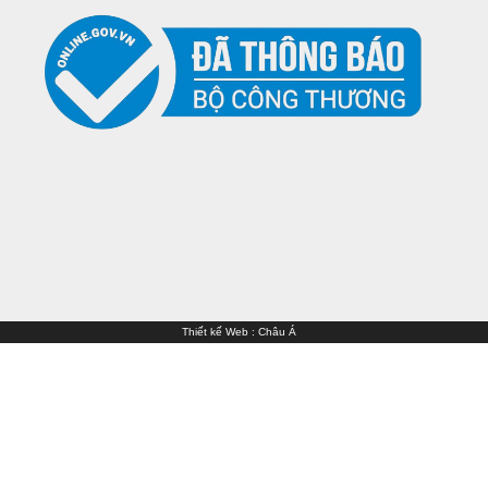
Thiết kế Web
:
Châu Á