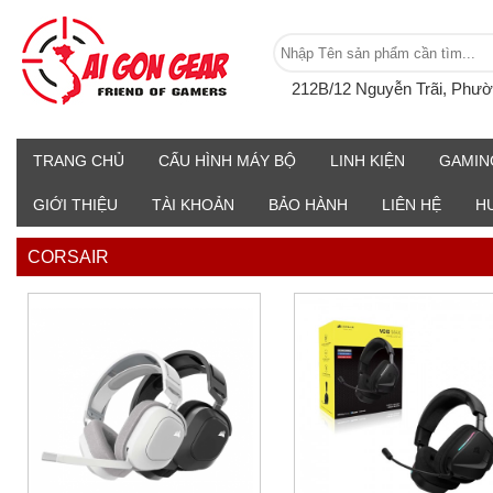
212B/12 Nguyễn Trãi, Phư
TRANG CHỦ
CẤU HÌNH MÁY BỘ
LINH KIỆN
GAMIN
GIỚI THIỆU
TÀI KHOẢN
BẢO HÀNH
LIÊN HỆ
H
CORSAIR