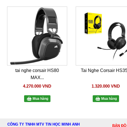
tai nghe corsair HS80
Tai Nghe Corsair HS35.
MAX...
4.270.000 VND
1.320.000 VND
Mua hàng
Mua hàng
CÔNG TY TNHH MTV TIN HỌC MINH ANH
BẢN ĐỒ