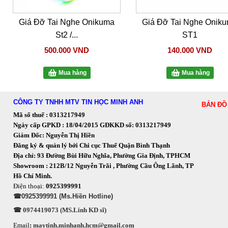
Giá Đỡ Tai Nghe Onikuma
Giá Đỡ Tai Nghe Onik
St2 /...
ST1
500.000 VND
140.000 VND
Mua hàng
Mua hàng
CÔNG TY TNHH MTV TIN HỌC MINH ANH
BẢN ĐỒ
Mã số thuế : 0313217949
Ngày cấp GPKD : 18/04/2015 GĐKKD số: 0313217949
Giám Đốc: Nguyễn Thị Hiền
Đăng ký & quản lý bởi Chi cục Thuế Quận Bình Thạnh
Địa chỉ: 93 Đường Bùi Hữu Nghĩa, Phường Gia Định, TPHCM
Showroom : 212B/12 Nguyễn Trãi , Phường Cầu Ông Lãnh, TP
Hồ Chí Minh.
Điện thoại:
0925399991
☎0925399991 (Ms.Hiền Hotline)
☎ 0974419073 (MS.Linh KD sĩ)
Email
:
maytinh.minhanh.hcm@gmail.com