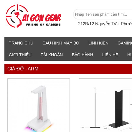
212B/12 Nguyễn Trãi, Phư
TRANG CHỦ
CẤU HÌNH MÁY BỘ
LINH KIỆN
GAMIN
GIỚI THIỆU
TÀI KHOẢN
BẢO HÀNH
LIÊN HỆ
H
GIÁ ĐỠ - ARM