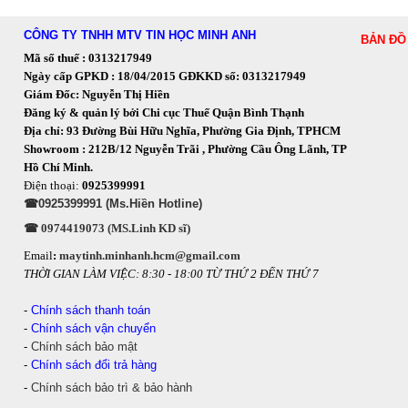
CÔNG TY TNHH MTV TIN HỌC MINH ANH
BẢN ĐỒ
Mã số thuế : 0313217949
Ngày cấp GPKD : 18/04/2015 GĐKKD số: 0313217949
Giám Đốc: Nguyễn Thị Hiền
Đăng ký & quản lý bởi Chi cục Thuế Quận Bình Thạnh
Địa chỉ: 93 Đường Bùi Hữu Nghĩa, Phường Gia Định, TPHCM
Showroom : 212B/12 Nguyễn Trãi , Phường Cầu Ông Lãnh, TP
Hồ Chí Minh.
Điện thoại:
0925399991
☎0925399991 (Ms.Hiền Hotline)
☎ 0974419073 (MS.Linh KD sĩ)
Email
:
maytinh.minhanh.hcm@gmail.com
THỜI GIAN LÀM VIỆC: 8:30 - 18:00 TỪ THỨ 2 ĐẾN THỨ 7
-
Chính sách thanh toán
-
Chính sách vận chuyển
-
Chính sách bảo mật
-
Chính sách đổi trả hàng
-
Chính sách bảo trì & bảo hành