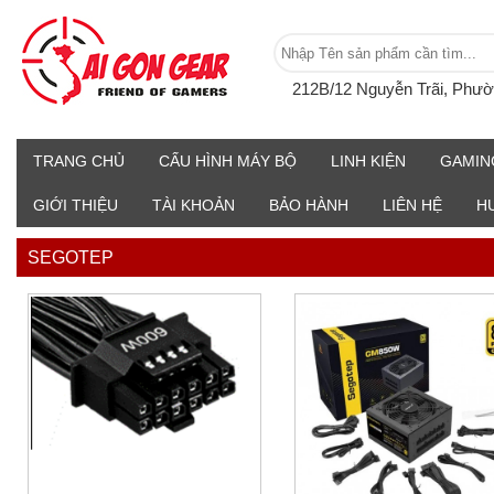
212B/12 Nguyễn Trãi, Phư
TRANG CHỦ
CẤU HÌNH MÁY BỘ
LINH KIỆN
GAMIN
GIỚI THIỆU
TÀI KHOẢN
BẢO HÀNH
LIÊN HỆ
H
SEGOTEP