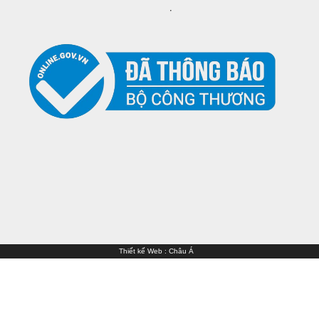
Thiết kế Web
:
Châu Á