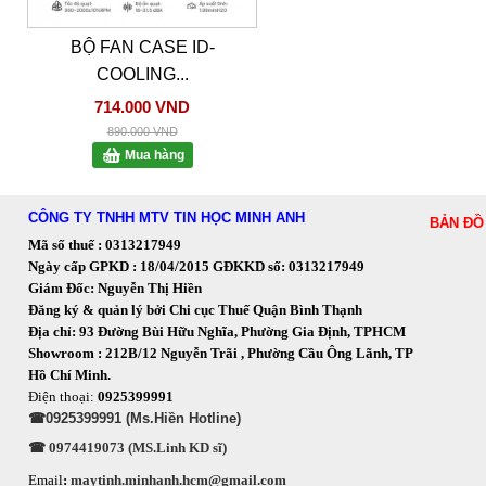
BỘ FAN CASE ID-
COOLING...
714.000 VND
890.000 VND
Mua hàng
CÔNG TY TNHH MTV TIN HỌC MINH ANH
BẢN ĐỒ
Mã số thuế : 0313217949
Ngày cấp GPKD : 18/04/2015 GĐKKD số: 0313217949
Giám Đốc: Nguyễn Thị Hiền
Đăng ký & quản lý bởi Chi cục Thuế Quận Bình Thạnh
Địa chỉ: 93 Đường Bùi Hữu Nghĩa, Phường Gia Định, TPHCM
Showroom : 212B/12 Nguyễn Trãi , Phường Cầu Ông Lãnh, TP
Hồ Chí Minh.
Điện thoại:
0925399991
☎0925399991 (Ms.Hiền Hotline)
☎ 0974419073 (MS.Linh KD sĩ)
Email
:
maytinh.minhanh.hcm@gmail.com