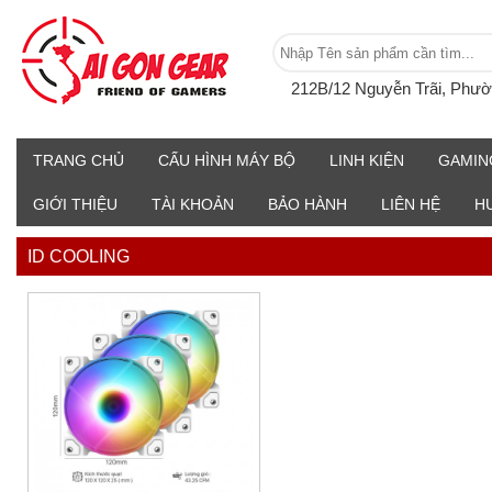
212B/12 Nguyễn Trãi, Phư
TRANG CHỦ
CẤU HÌNH MÁY BỘ
LINH KIỆN
GAMIN
GIỚI THIỆU
TÀI KHOẢN
BẢO HÀNH
LIÊN HỆ
H
ID COOLING