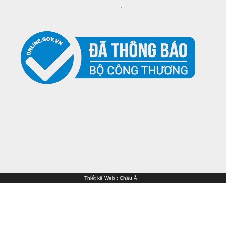
Thiết kế Web
:
Châu Á