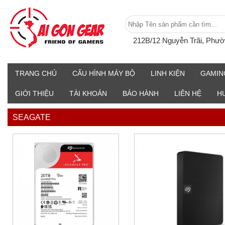
212B/12 Nguyễn Trãi, Phư
TRANG CHỦ
CẤU HÌNH MÁY BỘ
LINH KIỆN
GAMIN
GIỚI THIỆU
TÀI KHOẢN
BẢO HÀNH
LIÊN HỆ
H
SEAGATE