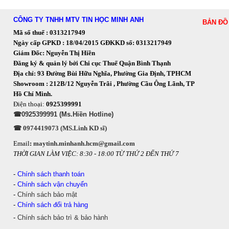
CÔNG TY TNHH MTV TIN HỌC MINH ANH
BẢN ĐỒ
Mã số thuế : 0313217949
Ngày cấp GPKD : 18/04/2015 GĐKKD số: 0313217949
Giám Đốc: Nguyễn Thị Hiền
Đăng ký & quản lý bởi Chi cục Thuế Quận Bình Thạnh
Địa chỉ: 93 Đường Bùi Hữu Nghĩa, Phường Gia Định, TPHCM
Showroom : 212B/12 Nguyễn Trãi , Phường Cầu Ông Lãnh, TP
Hồ Chí Minh.
Điện thoại:
0925399991
☎0925399991 (Ms.Hiền Hotline)
☎ 0974419073 (MS.Linh KD sĩ)
Email
:
maytinh.minhanh.hcm@gmail.com
THỜI GIAN LÀM VIỆC: 8:30 - 18:00 TỪ THỨ 2 ĐẾN THỨ 7
-
Chính sách thanh toán
-
Chính sách vận chuyển
-
Chính sách bảo mật
-
Chính sách đổi trả hàng
-
Chính sách bảo trì & bảo hành