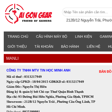
212B/12 Nguyễn Trãi, Phư
TRANG CHỦ
CẤU HÌNH MÁY BỘ
LINH KIỆN
GAMIN
GIỚI THIỆU
TÀI KHOẢN
BẢO HÀNH
LIÊN HỆ
H
MANLI
CÔNG TY TNHH MTV TIN HỌC MINH ANH
BẢN ĐỒ
Mã số thuế : 0313217949
Ngày cấp GPKD : 18/04/2015 GĐKKD số: 0313217949
Giám Đốc: Nguyễn Thị Hiền
Đăng ký & quản lý bởi Chi cục Thuế Quận Bình Thạnh
Địa chỉ: 93 Đường Bùi Hữu Nghĩa, Phường Gia Định, TPHCM
Showroom : 212B/12 Nguyễn Trãi , Phường Cầu Ông Lãnh, TP
Hồ Chí Minh.
Điện thoại:
0925399991