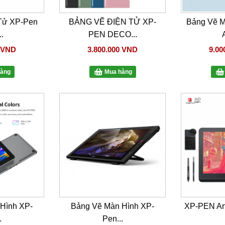
Tử XP-Pen
BẢNG VẼ ĐIỆN TỬ XP-
Bảng Vẽ 
.
PEN DECO...
A
0 VND
3.800.000 VND
9.00
àng
Mua hàng
Hình XP-
Bảng Vẽ Màn Hình XP-
XP-PEN Art
.
Pen...