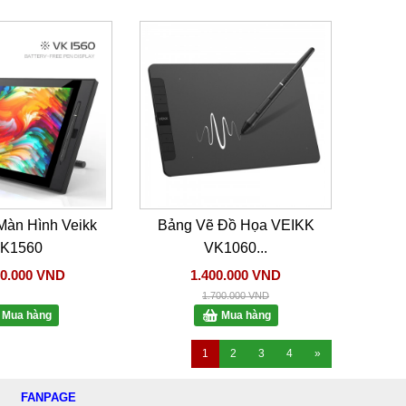
Màn Hình Veikk
Bảng Vẽ Đồ Họa VEIKK
K1560
VK1060...
00.000 VND
1.400.000 VND
1.700.000 VND
Mua hàng
Mua hàng
1
2
3
4
»
FANPAGE