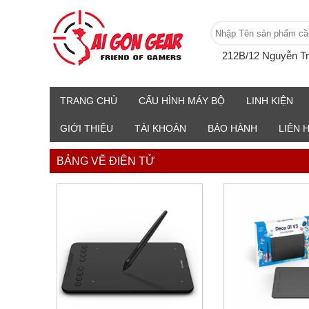
212B/12 Nguyễn T
TRANG CHỦ
CẤU HÌNH MÁY BỘ
LINH KIỆN
GIỚI THIỆU
TÀI KHOẢN
BẢO HÀNH
LIÊN 
BẢNG VẼ ĐIỆN TỬ