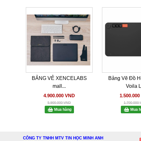
BẢNG VẺ XENCELABS
Bảng Vẽ Đồ H
mall...
Voila L
4.900.000 VND
1.500.00
5.900.000 VND
1.700.000
Mua hàng
Mua h
CÔNG TY TNHH MTV TIN HỌC MINH ANH