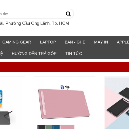
rãi, Phường Cầu Ông Lãnh, Tp. HCM
GAMING GEAR
LAPTOP
BÀN - GHẾ
MÁY IN
APPL
HỆ
HƯỚNG DẪN TRẢ GÓP
TIN TỨC