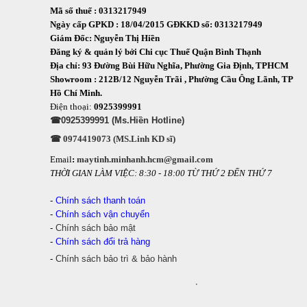
Mã số thuế : 0313217949
Ngày cấp GPKD : 18/04/2015 GĐKKD số: 0313217949
Giám Đốc: Nguyễn Thị Hiền
Đăng ký & quản lý bởi Chi cục Thuế Quận Bình Thạnh
Địa chỉ: 93 Đường Bùi Hữu Nghĩa, Phường Gia Định, TPHCM
Showroom : 212B/12 Nguyễn Trãi , Phường Cầu Ông Lãnh, TP
Hồ Chí Minh.
Điện thoại:
0925399991
☎0925399991 (Ms.Hiền Hotline)
☎ 0974419073 (MS.Linh KD sĩ)
Email
:
maytinh.minhanh.hcm@gmail.com
THỜI GIAN LÀM VIỆC: 8:30 - 18:00 TỪ THỨ 2 ĐẾN THỨ 7
-
Chính sách thanh toán
-
Chính sách vận chuyển
-
Chính sách bảo mật
-
Chính sách đổi trả hàng
-
Chính sách bảo trì & bảo hành