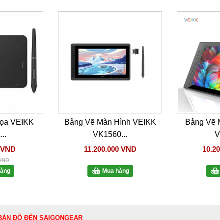
ọa VEIKK
Bảng Vẽ Màn Hình VEIKK
Bảng Vẽ 
...
VK1560...
V
0 VND
11.200.000 VND
10.2
 VND
àng
Mua hàng
BẢN ĐỒ ĐẾN SAIGONGEAR