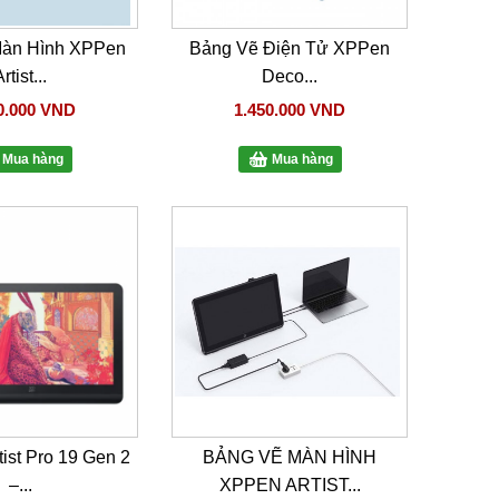
Màn Hình XPPen
Bảng Vẽ Điện Tử XPPen
rtist...
Deco...
0.000 VND
1.450.000 VND
Mua hàng
Mua hàng
ist Pro 19 Gen 2
BẢNG VẼ MÀN HÌNH
–...
XPPEN ARTIST...