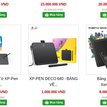
0 VND
23.000.000 VND
20.0
25.300.000 VND
24.
àng
Mua hàng
Tử XP-Pen
XP-PEN DECO 640 - BẢNG
Bảng
.
VẼ...
Xen
0 VND
1.000.000 VND
8.00
 VND
10.
àng
Mua hàng