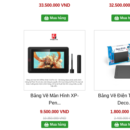
33.500.000 VND
32.500.00
Mua hàng
Mua h
Bảng Vẽ Màn Hình XP-
Bảng Vẽ Điện 
Pen...
Deco..
9.500.000 VND
1.800.00
10.350.000 VND
2.400.000
Mua hàng
Mua h