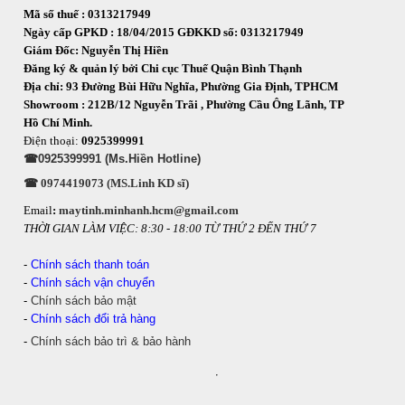
Mã số thuế : 0313217949
Ngày cấp GPKD : 18/04/2015 GĐKKD số: 0313217949
Giám Đốc: Nguyễn Thị Hiền
Đăng ký & quản lý bởi Chi cục Thuế Quận Bình Thạnh
Địa chỉ: 93 Đường Bùi Hữu Nghĩa, Phường Gia Định, TPHCM
Showroom : 212B/12 Nguyễn Trãi , Phường Cầu Ông Lãnh, TP
Hồ Chí Minh.
Điện thoại:
0925399991
☎0925399991 (Ms.Hiền Hotline)
☎ 0974419073 (MS.Linh KD sĩ)
Email
:
maytinh.minhanh.hcm@gmail.com
THỜI GIAN LÀM VIỆC: 8:30 - 18:00 TỪ THỨ 2 ĐẾN THỨ 7
-
Chính sách thanh toán
-
Chính sách vận chuyển
-
Chính sách bảo mật
-
Chính sách đổi trả hàng
-
Chính sách bảo trì & bảo hành