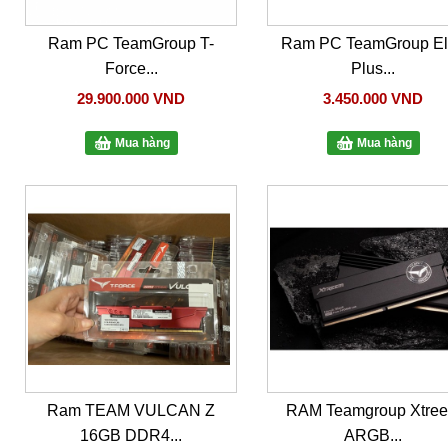
Ram PC TeamGroup T-
Ram PC TeamGroup El
Force...
Plus...
29.900.000 VND
3.450.000 VND
Mua hàng
Mua hàng
Ram TEAM VULCAN Z
RAM Teamgroup Xtre
16GB DDR4...
ARGB...