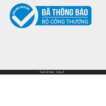
Thiết kế Web
:
Châu Á