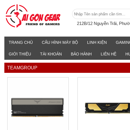
212B/12 Nguyễn Trãi, Phư
TRANG CHỦ
CẤU HÌNH MÁY BỘ
LINH KIỆN
GAMIN
GIỚI THIỆU
TÀI KHOẢN
BẢO HÀNH
LIÊN HỆ
H
TEAMGROUP