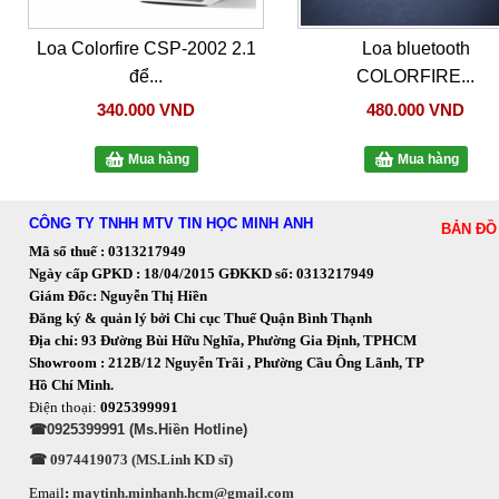
Loa Colorfire CSP-2002 2.1
Loa bluetooth
để...
COLORFIRE...
340.000 VND
480.000 VND
Mua hàng
Mua hàng
CÔNG TY TNHH MTV TIN HỌC MINH ANH
BẢN ĐỒ
Mã số thuế : 0313217949
Ngày cấp GPKD : 18/04/2015 GĐKKD số: 0313217949
Giám Đốc: Nguyễn Thị Hiền
Đăng ký & quản lý bởi Chi cục Thuế Quận Bình Thạnh
Địa chỉ: 93 Đường Bùi Hữu Nghĩa, Phường Gia Định, TPHCM
Showroom : 212B/12 Nguyễn Trãi , Phường Cầu Ông Lãnh, TP
Hồ Chí Minh.
Điện thoại:
0925399991
☎0925399991 (Ms.Hiền Hotline)
☎ 0974419073 (MS.Linh KD sĩ)
Email
:
maytinh.minhanh.hcm@gmail.com