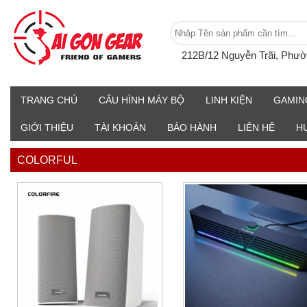
212B/12 Nguyễn Trãi, Phư
TRANG CHỦ
CẤU HÌNH MÁY BỘ
LINH KIỆN
GAMIN
GIỚI THIỆU
TÀI KHOẢN
BẢO HÀNH
LIÊN HỆ
H
COLORFUL