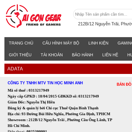
212B/12 Nguyễn Trãi, Phư
TRANG CHỦ
CẤU HÌNH MÁY BỘ
LINH KIỆN
GAMIN
GIỚI THIỆU
TÀI KHOẢN
BẢO HÀNH
LIÊN HỆ
H
ADATA
CÔNG TY TNHH MTV TIN HỌC MINH ANH
BẢN ĐỒ
Mã số thuế : 0313217949
Ngày cấp GPKD : 18/04/2015 GĐKKD số: 0313217949
Giám Đốc: Nguyễn Thị Hiền
Đăng ký & quản lý bởi Chi cục Thuế Quận Bình Thạnh
Địa chỉ: 93 Đường Bùi Hữu Nghĩa, Phường Gia Định, TPHCM
Showroom : 212B/12 Nguyễn Trãi , Phường Cầu Ông Lãnh, TP
Hồ Chí Minh.
Điện thoại:
0925399991