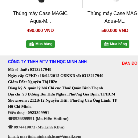
Thùng máy Case MAGIC
Thùng máy Case MAG
Aqua-M...
Aqua-M...
490.000 VND
560.000 VND
Mua hàng
Mua hàng
CÔNG TY TNHH MTV TIN HỌC MINH ANH
BẢN ĐỒ
Mã số thuế : 0313217949
Ngày cấp GPKD : 18/04/2015 GĐKKD số: 0313217949
Giám Đốc: Nguyễn Thị Hiền
Đăng ký & quản lý bởi Chi cục Thuế Quận Bình Thạnh
Địa chỉ: 93 Đường Bùi Hữu Nghĩa, Phường Gia Định, TPHCM
Showroom : 212B/12 Nguyễn Trãi , Phường Cầu Ông Lãnh, TP
Hồ Chí Minh.
Điện thoại:
0925399991
☎0925399991 (Ms.Hiền Hotline)
☎ 0974419073 (MS.Linh KD sĩ)
Email
:
maytinh.minhanh.hcm@gmail.com