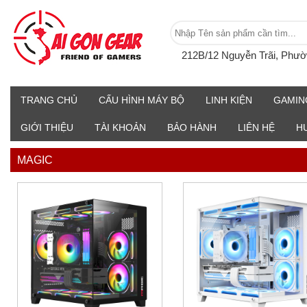
212B/12 Nguyễn Trãi, Phư
TRANG CHỦ
CẤU HÌNH MÁY BỘ
LINH KIỆN
GAMIN
GIỚI THIỆU
TÀI KHOẢN
BẢO HÀNH
LIÊN HỆ
H
MAGIC